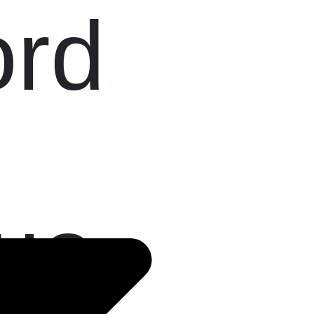
ord
ue