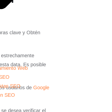
ras clave y Obtén
os estrechamente
sta data. Es posible
amiento Web
 SEO
istas SEO
los usuarios de
Google
ón SEO
se desea verificar el