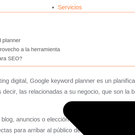
Servicios
 planner
rovecho a la herramienta
para SEO?
ng digital, Google keyword planner es un planific
s decir, las relacionadas a su negocio, que son la 
de blog, anuncios o elección de hashtag de redes so
tas para arribar al público de interés.