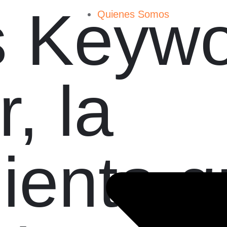
s Keyw
Quienes Somos
, la
ienta q