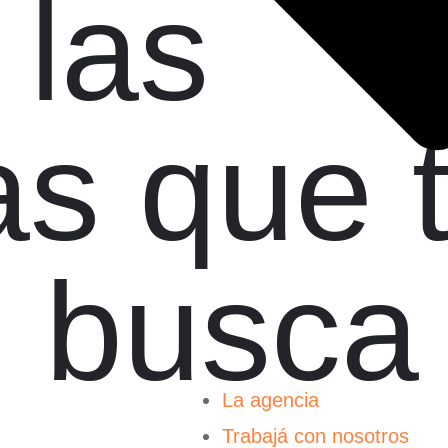
 las
as que 
o busca
La agencia
Trabajá con nosotros