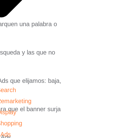
barquen una palabra o
úsqueda y las que no
ds que elijamos: baja,
Search
Remarketing
ara que el banner surja
isplay
Shopping
 Ads
 Ads.