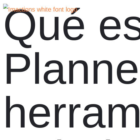
Qué e
Planner
herram