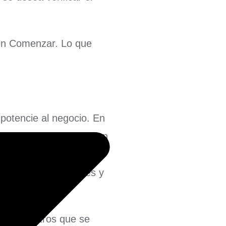
 en Comenzar. Lo que
 potencie al negocio. En
s 4 opciones: idioma (en
a keyword), rango de
incluyen otros motores y
e. Los filtros que se