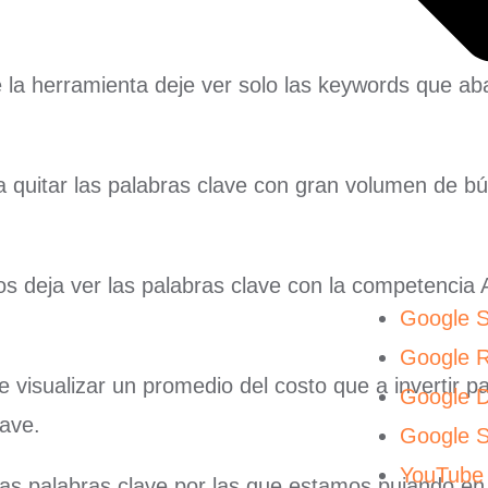
e la herramienta deje ver solo las keywords que a
a quitar las palabras clave con gran volumen de b
s deja ver las palabras clave con la competencia A
Google 
Google 
e visualizar un promedio del costo que a invertir p
Google D
lave.
Google 
YouTube
 las palabras clave por las que estamos pujando en