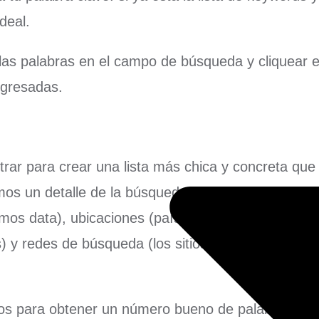
deal.
r las palabras en el campo de búsqueda y cliquear
ngresadas.
ltrar para crear una lista más chica y concreta que
mos un detalle de la búsqueda. Arriba, encontramo
mos data), ubicaciones (países en donde se usa l
is) y redes de búsqueda (los sitios agregados que 
ltros para obtener un número bueno de palabras clav