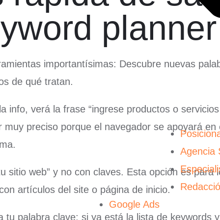
yword planner
ramientas importantísimas: Descubre nuevas palab
s de qué tratan.
a info, verá la frase “ingrese productos o servici
r muy preciso porque el navegador se apoyará en e
Posicion
oma.
Agencia
Especial
 sitio web” y no con claves. Esta opción es para 
Redacci
on artículos del site o página de inicio.
Google Ads
 palabra clave: si ya está la lista de keywords y 