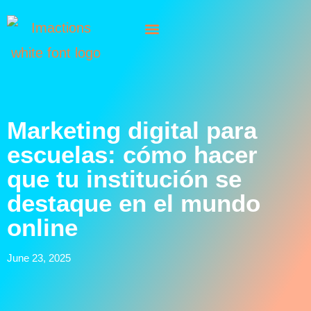
Marketing digital para
escuelas: cómo hacer
que tu institución se
destaque en el mundo
online
June 23, 2025