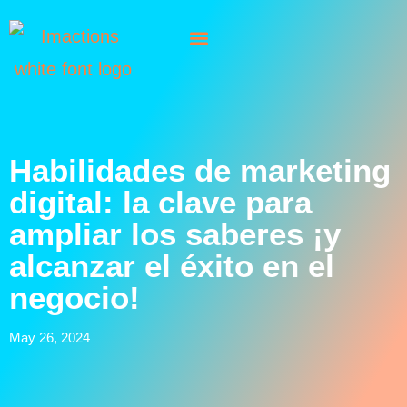
Habilidades de marketing
digital: la clave para
ampliar los saberes ¡y
alcanzar el éxito en el
negocio!
May 26, 2024