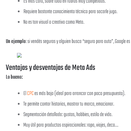
Es más caro, sobre todo en rubros muy competidos.
Requiere bastante conocimiento técnico para sacarle jugo.
No es tan visual o creativo como Meta.
Un ejemplo
: si vendés seguros y alguien busca “seguro para auto”, Google es 
Ventajas y desventajas de Meta Ads
Lo bueno:
El
CPC
es más bajo (ideal para arrancar con poco presupuesto).
Te permite contar historias, mostrar tu marca, emocionar.
Segmentación detallada: gustos, hobbies, estilo de vida.
Muy útil para productos aspiracionales: ropa, viajes, deco…