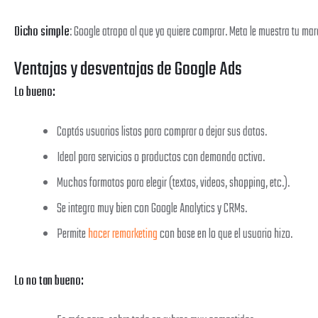
Dicho simple
: Google atrapa al que ya quiere comprar. Meta le muestra tu mar
Ventajas y desventajas de Google Ads
Lo bueno:
Captás usuarios listos para comprar o dejar sus datos.
Ideal para servicios o productos con demanda activa.
Muchos formatos para elegir (textos, videos, shopping, etc.).
Se integra muy bien con Google Analytics y CRMs.
Permite
hacer remarketing
con base en lo que el usuario hizo.
Lo no tan bueno: