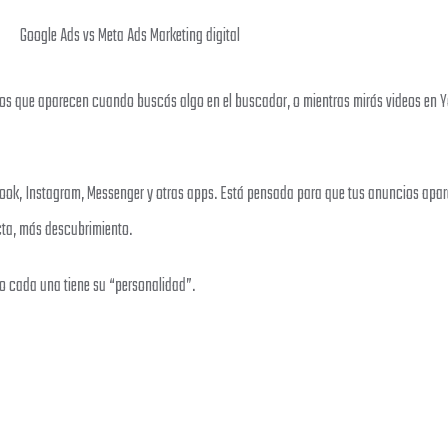
cios que aparecen cuando buscás algo en el buscador, o mientras mirás videos en
book, Instagram, Messenger y otras apps. Está pensada para que tus anuncios apar
ecta, más descubrimiento.
ro cada una tiene su “personalidad”.