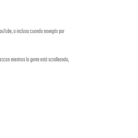
 YouTube, o incluso cuando navegás por
ezcan mientras la gente está scrolleando,