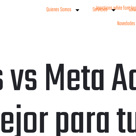
Quienes Somos
Servicios
Solu
Novedades
 vs Meta A
ejor para t