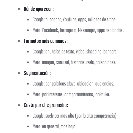
Dónde aparecen:
Google: buscador, YouTube, apps, millones de sitios.
Meta: Facebook, Instagram, Messenger, apps asociadas.
Formatos más comunes:
Google: anuncios de texto, video, shopping, banners.
Meta: imagen, carrusel, historias, reels, colecciones.
Segmentación:
Google: por palabras clave, ubicación, audiencias.
Meta: por intereses, comportamientos, lookalike.
Costo por clic promedio:
Google: suele ser más alto (por la alta competencia).
Meta: en general, más bajo.