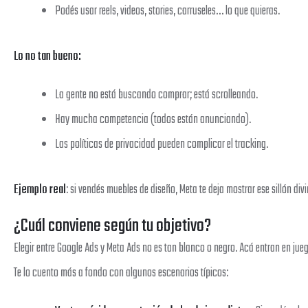
Podés usar reels, videos, stories, carruseles… lo que quieras.
Lo no tan bueno:
La gente no está buscando comprar; está scrolleando.
Hay mucha competencia (todos están anunciando).
Las políticas de privacidad pueden complicar el tracking.
Ejemplo real
: si vendés muebles de diseño, Meta te deja mostrar ese sillón di
¿Cuál conviene según tu objetivo?
Elegir entre Google Ads y Meta Ads no es tan blanco o negro. Acá entran en jueg
Te lo cuento más a fondo con algunos escenarios típicos: