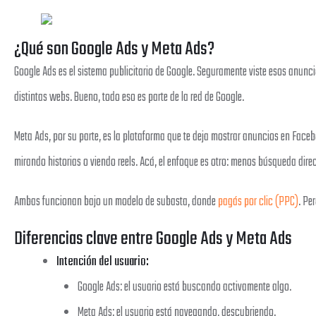
¿Qué son Google Ads y Meta Ads?
Google Ads es el sistema publicitario de Google. Seguramente viste esos anun
distintas webs. Bueno, todo eso es parte de la red de Google.
Meta Ads, por su parte, es la plataforma que te deja mostrar anuncios en Face
mirando historias o viendo reels. Acá, el enfoque es otro: menos búsqueda dir
Ambas funcionan bajo un modelo de subasta, donde
pagás por clic (PPC)
. Pe
Diferencias clave entre Google Ads y Meta Ads
Intención del usuario:
Google Ads: el usuario está buscando activamente algo.
Meta Ads: el usuario está navegando, descubriendo.