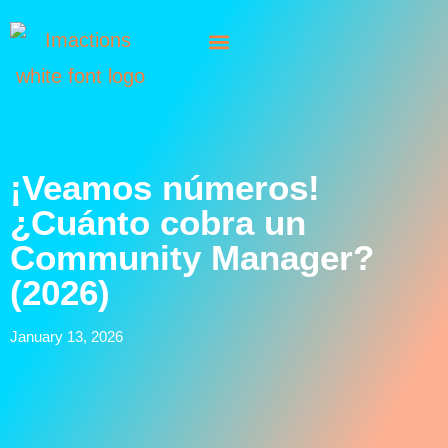
¡Veamos números!
¿Cuánto cobra un
Community Manager?
(2026)
January 13, 2026