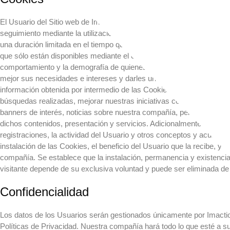
El Usuario del Sitio web de Imactions S.R.L. conoce y acepta que nu
seguimiento mediante la utilización de cookies. Las Cookies son pequ
una duración limitada en el tiempo que ayudan a personalizar los se
que sólo están disponibles mediante el empleo de Cookies. Las Cookies
comportamiento y la demografía de quienes visitan o son visitantes
mejor sus necesidades e intereses y darles un mejor servicio o pro
información obtenida por intermedio de las Cookies para analizar las
búsquedas realizadas, mejorar nuestras iniciativas comerciales y p
banners de interés, noticias sobre nuestra compañía, perfeccionar nu
dichos contenidos, presentación y servicios. Adicionalmente Utilizam
registraciones, la actividad del Usuario y otros conceptos y acuerdo
instalación de las Cookies, el beneficio del Usuario que la recibe, y
compañía. Se establece que la instalación, permanencia y existencia
visitante depende de su exclusiva voluntad y puede ser eliminada d
Confidencialidad
Los datos de los Usuarios serán gestionados únicamente por Imactio
Políticas de Privacidad. Nuestra compañía hará todo lo que esté a su