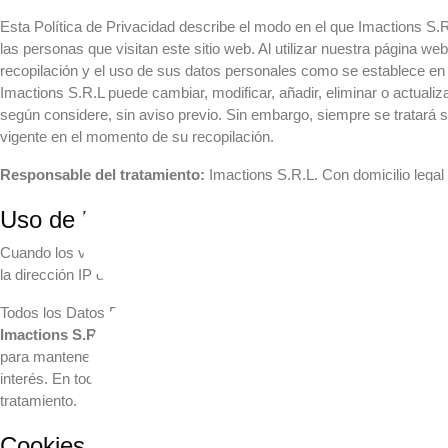
Esta Política de Privacidad describe el modo en el que Imactions S.R.
las personas que visitan este sitio web. Al utilizar nuestra página we
recopilación y el uso de sus datos personales como se establece en
Imactions S.R.L puede cambiar, modificar, añadir, eliminar o actualiz
según considere, sin aviso previo. Sin embargo, siempre se tratará s
vigente en el momento de su recopilación.
Responsable del tratamiento:
Imactions S.R.L. Con domicilio lega
Uso de los Datos Personales
Cuando los visitantes dejan comentarios en la web,
recopilamos los
la dirección IP del visitante y la cadena de agentes de usuario del 
Todos los Datos Personales recabados a través de este sitio web se i
Imactions S.R.L.
con el objetivo de proporcionarle información y/o fa
para mantenerle informado, sobre servicios ofrecidos por Imaction
interés. En todo caso, la utilización de sus datos para cualquier otr
tratamiento.
Cookies