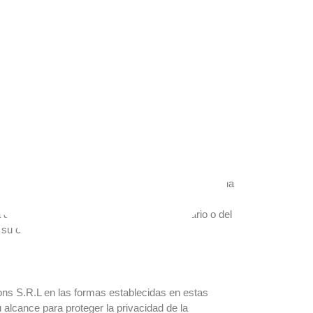
estra compañía podrá utilizar un sistema de
eños archivos que se instalan en el disco rígido, con
rvicios. También ofrecemos ciertas funcionalidades
 se utilizan con el fin de conocer los intereses, el
 de nuestro Sitio web y de esa forma, comprender
veerle información relacionada. También usaremos la
 páginas navegadas por el visitante o Usuario, las
romocionales, mostrar publicidad o promociones,
estra oferta de contenidos y artículos, personalizar
os las Cookies para contabilizar y corroborar las
s comerciales, siempre teniendo como objetivo de la
 no será usado con otros fines ajenos a Nuestra
 de las Cookies en el computador del Usuario o del
e su computador cuando así lo desee.
ns S.R.L en las formas establecidas en estas
 alcance para proteger la privacidad de la