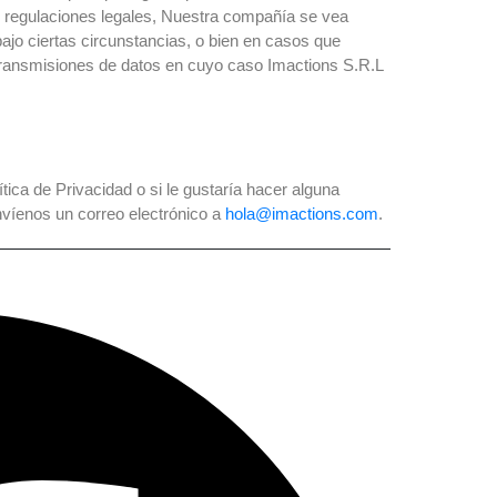
e regulaciones legales, Nuestra compañía se vea
bajo ciertas circunstancias, o bien en casos que
 transmisiones de datos en cuyo caso Imactions S.R.L
tica de Privacidad o si le gustaría hacer alguna
víenos un correo electrónico a
hola@imactions.com
.