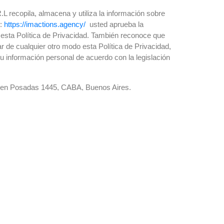
L recopila, almacena y utiliza la información sobre
b:
https://imactions.agency/
usted aprueba la
 esta Política de Privacidad. También reconoce que
ar de cualquier otro modo esta Política de Privacidad,
u información personal de acuerdo con la legislación
l en Posadas 1445, CABA, Buenos Aires.
 datos que se muestran en el formulario
, así como
navegador para ayudar a la detección de spam.
ncluirán en una base de datos de titularidad de,
cturarle los servicios que haya solicitado, así como
s S.R.L. que consideramos que pueden ser de su
a finalidad le será comunicada antes de proceder a su