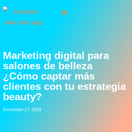
Marketing digital para
salones de belleza
¿Cómo captar más
clientes con tu estrategia
beauty?
December 17, 2024